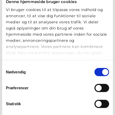
Denne hjemmeside bruger cookies
blomsterbutikker i Augustenborg, der er en del af
Floristen Danmark.
Vi bruger cookies til at tilpasse vores indhold og
annoncer, til at vise dig funktioner til sociale
Tilbyder de blomster til særlige anledninger og
begivenheder?
medier og til at analysere vores trafik. Vi deler
De fleste blomsterbutikker i Augustenborg tilbyder
også oplysninger om din brug af vores
buketter, dekorationer, kranse og andre
hjemmeside med vores partnere inden for sociale
blomsterarrangementer til konfirmation, bryllup,
medier, annonceringspartnere og
påske, begravelse og andre særlige lejligheder.
analysepartnere. Vores partnere kan kombinere
Udvalget varierer, så kontakt den enkelte
disse data med andre oplysninger, du har givet
blomsterbutik for mere info.
dem, eller som de har indsamlet fra din brug af
Hvad koster blomsterlevering i Augustenborg?
deres tjenester.
Samtykkevalg
Levering inden for Augustenborgs postnumre
Nødvendig
pålægges et fragtgebyr, som fastsættes af den
enkelte blomsterbutik og kan variere. Vi anbefaler
derfor at tjekke den aktuelle pris hos den
Præferencer
blomsterbutik, du vil bestille fra.
Leverer de også i weekenden og på helligdage i
Statistik
Augustenborg?
Mange blomsterbutikker i Augustenborg leverer