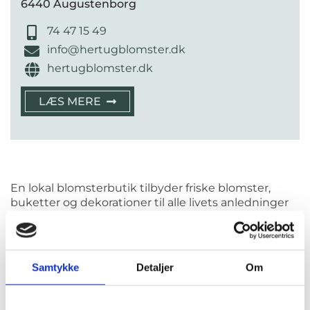
6440 Augustenborg
74 47 15 49
info@hertugblomster.dk
hertugblomster.dk
LÆS MERE
En lokal blomsterbutik tilbyder friske blomster,
buketter og dekorationer til alle livets anledninger
fra fødselsdag og konfirmation til bryllup og
begravelse. Hos en blomsterbutik i Augustenborg
får du adgang til professionelt blomsterbinderi og
personlig betjening, uanset om du henter selv eller
Samtykke
Detaljer
Om
får leveret direkte til døren.
På denne side finder du en samlet oversigt over