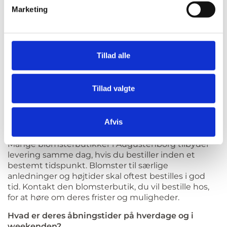
både i weekenden og på helligdage. Der kan gælde
Marketing
særlige tidsfrister og ekstra gebyrer. Tjek derfor
detaljerne hos den enkelte blomsterbutik.
Tilbyder de gaveindpakning, og hvad koster det?
De fleste blomsterbutikker i Augustenborg tilbyder
Tillad alle
gaveindpakning af buketter og gaver, ofte som en
del af prisen eller mod et gebyr. Prisen og
mulighederne for gaveindpakning varierer fra
Tillad valgte
blomsterbutik til blomsterbutik. Vi anbefaler derfor,
at du tjekker prisen hos den enkelte blomsterbutik
i Augustenborg.
Afvis
Hvor lang tid i forvejen skal jeg bestille blomster?
Mange blomsterbutikker i Augustenborg tilbyder
levering samme dag, hvis du bestiller inden et
bestemt tidspunkt. Blomster til særlige
anledninger og højtider skal oftest bestilles i god
tid. Kontakt den blomsterbutik, du vil bestille hos,
for at høre om deres frister og muligheder.
Hvad er deres åbningstider på hverdage og i
weekenden?