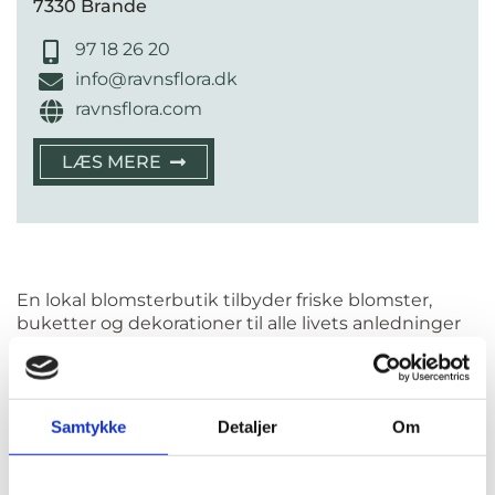
7330 Brande
97 18 26 20
info@ravnsflora.dk
ravnsflora.com
LÆS MERE
En lokal blomsterbutik tilbyder friske blomster,
buketter og dekorationer til alle livets anledninger
fra fødselsdag og konfirmation til bryllup og
begravelse. Hos en blomsterbutik i Brande får du
adgang til professionelt blomsterbinderi og
personlig betjening, uanset om du henter selv eller
Samtykke
Detaljer
Om
får leveret direkte til døren.
På denne side finder du en samlet oversigt over