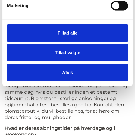
weekenden og på helligdage. Der kan gælde
Marketing
særlige tidsfrister og ekstra gebyrer. Tjek derfor
detaljerne hos den enkelte blomsterbutik.
Tilbyder de gaveindpakning, og hvad koster det?
De fleste blomsterbutikker i Brande tilbyder
Tillad alle
gaveindpakning af buketter og gaver, ofte som en
del af prisen eller mod et gebyr. Prisen og
mulighederne for gaveindpakning varierer fra
Tillad valgte
blomsterbutik til blomsterbutik. Vi anbefaler derfor,
at du tjekker prisen hos den enkelte blomsterbutik
i Brande.
Afvis
Hvor lang tid i forvejen skal jeg bestille blomster?
Mange blomsterbutikker i Brande tilbyder levering
samme dag, hvis du bestiller inden et bestemt
tidspunkt. Blomster til særlige anledninger og
højtider skal oftest bestilles i god tid. Kontakt den
blomsterbutik, du vil bestille hos, for at høre om
deres frister og muligheder.
Hvad er deres åbningstider på hverdage og i
weekenden?