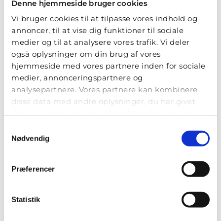
Denne hjemmeside bruger cookies
blomsterbutikker i Brande, der er en del af Floristen
Danmark.
Vi bruger cookies til at tilpasse vores indhold og
annoncer, til at vise dig funktioner til sociale
Tilbyder de blomster til særlige anledninger og
begivenheder?
medier og til at analysere vores trafik. Vi deler
De fleste blomsterbutikker i Brande tilbyder
også oplysninger om din brug af vores
buketter, dekorationer, kranse og andre
hjemmeside med vores partnere inden for sociale
blomsterarrangementer til konfirmation, bryllup,
medier, annonceringspartnere og
påske, begravelse og andre særlige lejligheder.
analysepartnere. Vores partnere kan kombinere
Udvalget varierer, så kontakt den enkelte
disse data med andre oplysninger, du har givet
blomsterbutik for mere info.
dem, eller som de har indsamlet fra din brug af
Hvad koster blomsterlevering i Brande?
deres tjenester.
Samtykkevalg
Levering inden for Brandes postnumre pålægges et
Nødvendig
fragtgebyr, som fastsættes af den enkelte
blomsterbutik og kan variere. Vi anbefaler derfor at
tjekke den aktuelle pris hos den blomsterbutik, du
Præferencer
vil bestille fra.
Leverer de også i weekenden og på helligdage i
Statistik
Brande?
Mange blomsterbutikker i Brande leverer både i