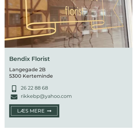
Bendix Florist
Langegade 2B
5300 Kerteminde
26 22 88 68
rikkebp@yahoo.com
LÆS MERE