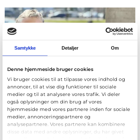
Samtykke
Detaljer
Om
Denne hjemmeside bruger cookies
Vi bruger cookies til at tilpasse vores indhold og
annoncer, til at vise dig funktioner til sociale
medier og til at analysere vores trafik. Vi deler
også oplysninger om din brug af vores
hjemmeside med vores partnere inden for sociale
medier, annonceringspartnere og
analysepartnere. Vores partnere kan kombinere
Gamst Blomster, Hellerup
disse data med andre oplysninger, du har givet
Strandvejen 64A
dem, eller som de har indsamlet fra din brug af