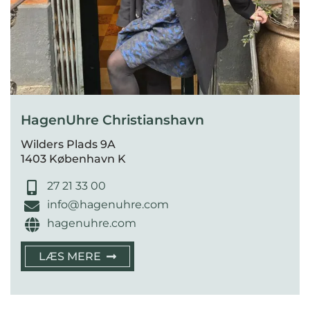
HagenUhre Christianshavn
Wilders Plads 9A
1403 København K
27 21 33 00
info@hagenuhre.com
hagenuhre.com
LÆS MERE