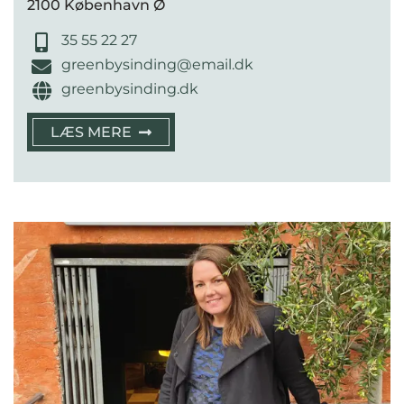
2100 København Ø
35 55 22 27
greenbysinding@email.dk
greenbysinding.dk
LÆS MERE