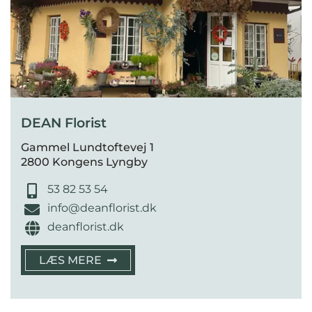
DEAN Florist
Gammel Lundtoftevej 1
2800 Kongens Lyngby
53 82 53 54
info@deanflorist.dk
deanflorist.dk
LÆS MERE