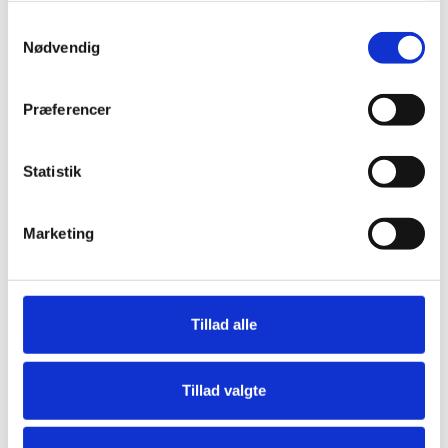
2900 Hellerup
deres tjenester.
Samtykkevalg
53 66 24 57
Nødvendig
hellerup@gamstblomster.dk
gamstblomster.dk
Præferencer
LÆS MERE
Statistik
Marketing
Tillad alle
Tillad valgte