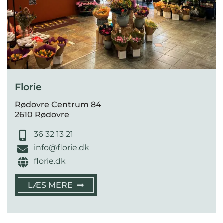
Florie
Rødovre Centrum 84
2610 Rødovre
36 32 13 21
info@florie.dk
florie.dk
LÆS MERE