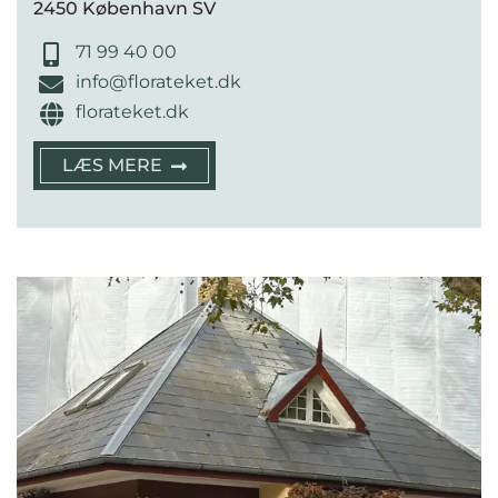
2450 København SV
71 99 40 00
info@florateket.dk
florateket.dk
LÆS MERE