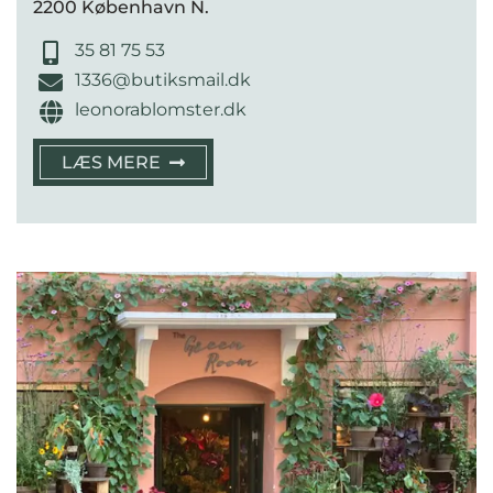
2200 København N.
35 81 75 53
1336@butiksmail.dk
leonorablomster.dk
LÆS MERE