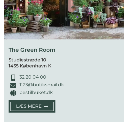
The Green Room
Studiestræde 10
1455 København K
32 20 04 00
1123@butiksmail.dk
bestilbuket.dk
LÆS MERE