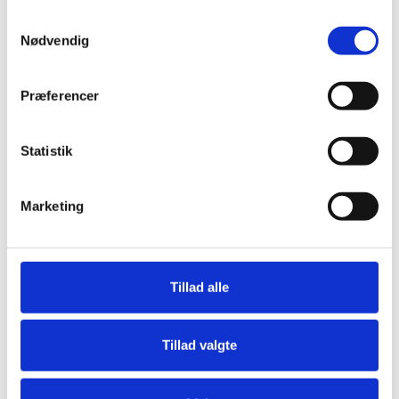
deres tjenester.
36 32 13 21
Samtykkevalg
Nødvendig
info@florie.dk
florie.dk
Præferencer
LÆS MERE
Statistik
Marketing
Tillad alle
Tillad valgte