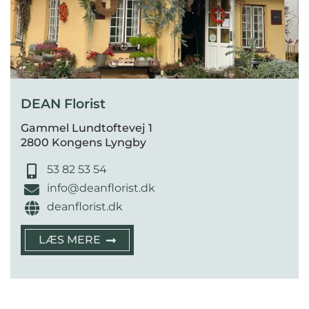
DEAN Florist
Gammel Lundtoftevej 1
2800 Kongens Lyngby
53 82 53 54
info@deanflorist.dk
deanflorist.dk
LÆS MERE