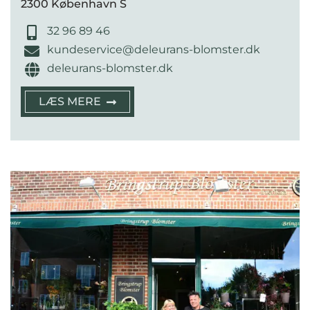
2300 København S
32 96 89 46
kundeservice@deleurans-blomster.dk
deleurans-blomster.dk
LÆS MERE