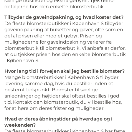
særlige tidsfrister og ekstra gebyrer. Tjek derfor
detaljerne hos den enkelte blomsterbutik.
Tilbyder de gaveindpakning, og hvad koster det?
De fleste blomsterbutikker i København S tilbyder
gaveindpakning af buketter og gaver, ofte som en
del af prisen eller mod et gebyr. Prisen og
mulighederne for gaveindpakning varierer fra
blomsterbutik til blomsterbutik. Vi anbefaler derfor,
at du tjekker prisen hos den enkelte blomsterbutik
i København S.
Hvor lang tid i forvejen skal jeg bestille blomster?
Mange blomsterbutikker i København S tilbyder
levering samme dag, hvis du bestiller inden et
bestemt tidspunkt. Blomster til særlige
anledninger og højtider skal oftest bestilles i god
tid. Kontakt den blomsterbutik, du vil bestille hos,
for at høre om deres frister og muligheder.
Hvad er deres åbningstider på hverdage og i
weekenden?
De fleste blomsterbutikker i København S har faste