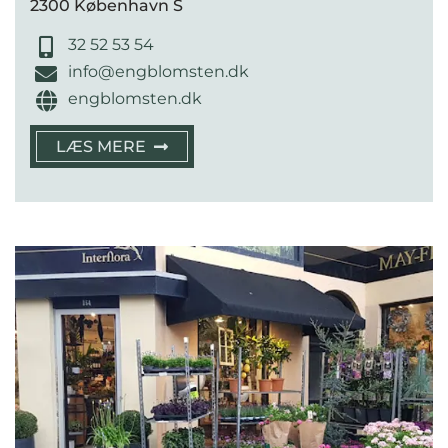
2300 København S
32 52 53 54
info@engblomsten.dk
engblomsten.dk
LÆS MERE