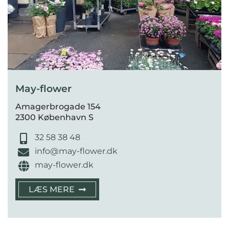
May-flower
Amagerbrogade 154
2300 København S
32 58 38 48
info@may-flower.dk
may-flower.dk
LÆS MERE