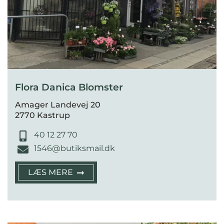
Flora Danica Blomster
Amager Landevej 20
2770 Kastrup
40 12 27 70
1546@butiksmail.dk
LÆS MERE