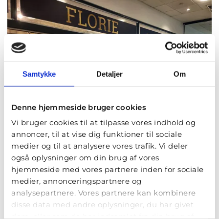
Samtykke
Detaljer
Om
Denne hjemmeside bruger cookies
Vi bruger cookies til at tilpasse vores indhold og
annoncer, til at vise dig funktioner til sociale
medier og til at analysere vores trafik. Vi deler
også oplysninger om din brug af vores
hjemmeside med vores partnere inden for sociale
medier, annonceringspartnere og
Florie
analysepartnere. Vores partnere kan kombinere
Rødovre Centrum 84
disse data med andre oplysninger, du har givet
2610 Rødovre
dem, eller som de har indsamlet fra din brug af