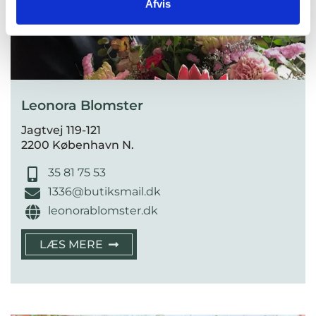
Afvis
Leonora Blomster
Jagtvej 119-121
2200 København N.
35 81 75 53
1336@butiksmail.dk
leonorablomster.dk
LÆS MERE