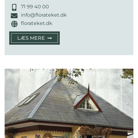
71 99 40 00
info@florateket.dk
florateket.dk
LÆS MERE