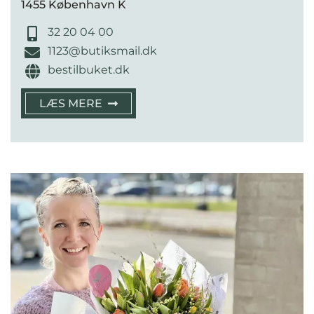
1455 København K
32 20 04 00
1123@butiksmail.dk
bestilbuket.dk
LÆS MERE