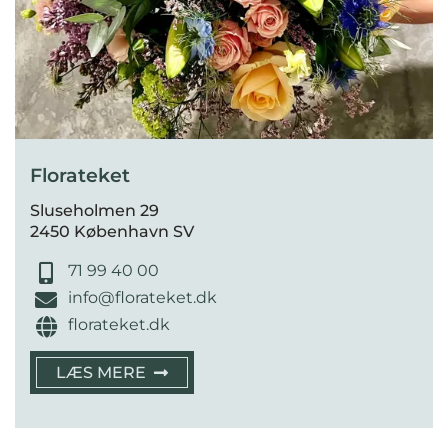
Florateket
Sluseholmen 29
2450 København SV
71 99 40 00
info@florateket.dk
florateket.dk
LÆS MERE