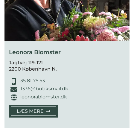
Leonora Blomster
Jagtvej 119-121
2200 København N.
35 81 75 53
1336@butiksmail.dk
leonorablomster.dk
LÆS MERE