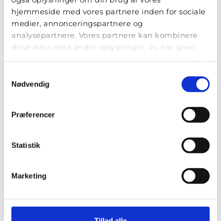
hjemmeside med vores partnere inden for sociale
medier, annonceringspartnere og
analysepartnere. Vores partnere kan kombinere
disse data med andre oplysninger, du har givet
dem, eller som de har indsamlet fra din brug af
deres tjenester.
Samtykkevalg
Nødvendig
Præferencer
Statistik
Marketing
Estilo Flower Studio
Emma Gads Vej 37
Tillad alle