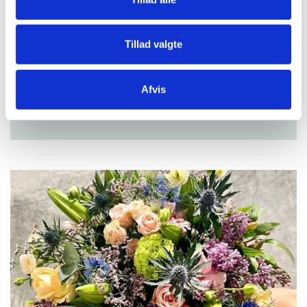
2300 København S
32 47 30 47
Tillad valgte
info@estilo.dk
estilo.dk
Afvis
LÆS MERE