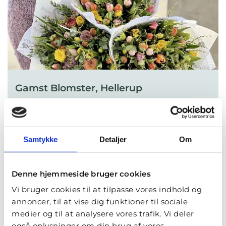
Gamst Blomster, Hellerup
Strandvejen 64A
2900 Hellerup
53 66 24 57
Samtykke
Detaljer
Om
hellerup@gamstblomster.dk
gamstblomster.dk
Denne hjemmeside bruger cookies
LÆS MERE
Vi bruger cookies til at tilpasse vores indhold og
annoncer, til at vise dig funktioner til sociale
medier og til at analysere vores trafik. Vi deler
også oplysninger om din brug af vores