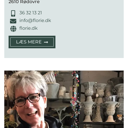
2610 Rødovre
36 32 13 21
info@florie.dk
florie.dk
LÆS MERE