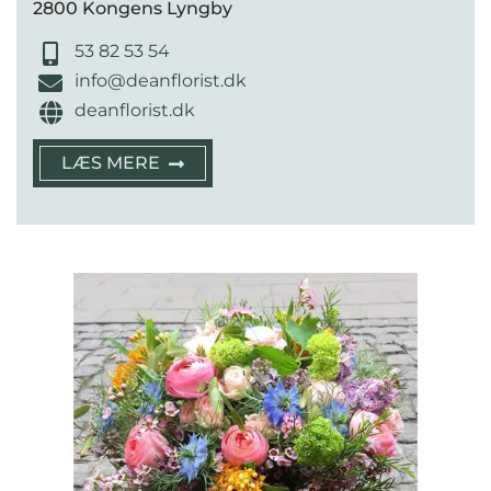
2800 Kongens Lyngby
53 82 53 54
info@deanflorist.dk
deanflorist.dk
LÆS MERE