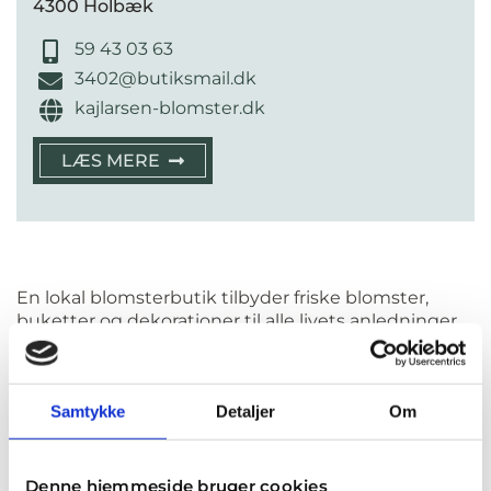
4300 Holbæk
59 43 03 63
3402@butiksmail.dk
kajlarsen-blomster.dk
LÆS MERE
En lokal blomsterbutik tilbyder friske blomster,
buketter og dekorationer til alle livets anledninger
fra fødselsdag og konfirmation til bryllup og
begravelse. Hos en blomsterbutik i Tølløse får du
adgang til professionelt blomsterbinderi og
Samtykke
Detaljer
Om
personlig betjening, uanset om du henter selv eller
får leveret direkte til døren.
På denne side finder du en samlet oversigt over
Denne hjemmeside bruger cookies