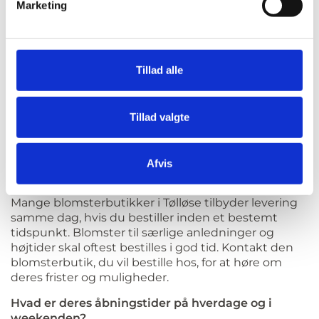
weekenden og på helligdage. Der kan gælde
Marketing
særlige tidsfrister og ekstra gebyrer. Tjek derfor
detaljerne hos den enkelte blomsterbutik.
Tilbyder de gaveindpakning, og hvad koster det?
Tillad alle
De fleste blomsterbutikker i Tølløse tilbyder
gaveindpakning af buketter og gaver, ofte som en
del af prisen eller mod et gebyr. Prisen og
mulighederne for gaveindpakning varierer fra
Tillad valgte
blomsterbutik til blomsterbutik. Vi anbefaler derfor,
at du tjekker prisen hos den enkelte blomsterbutik
i Tølløse.
Afvis
Hvor lang tid i forvejen skal jeg bestille blomster?
Mange blomsterbutikker i Tølløse tilbyder levering
samme dag, hvis du bestiller inden et bestemt
tidspunkt. Blomster til særlige anledninger og
højtider skal oftest bestilles i god tid. Kontakt den
blomsterbutik, du vil bestille hos, for at høre om
deres frister og muligheder.
Hvad er deres åbningstider på hverdage og i
weekenden?