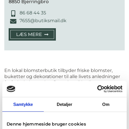
8850 Bjerringbro
86 68 44 35
7655@butiksmail.dk
LÆS MERE
En lokal blomsterbutik tilbyder friske blomster,
buketter og dekorationer til alle livets anledninger
fra fødselsdag og konfirmation til bryllup og
begravelse. Hos en blomsterbutik i Ulstrup får du
adgang til professionelt blomsterbinderi og
personlig betjening, uanset om du henter selv eller
Samtykke
Detaljer
Om
får leveret direkte til døren.
På denne side finder du en samlet oversigt over
blomsterbutikker i Ulstrup, der er en del af Floristen
Denne hjemmeside bruger cookies