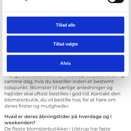
detaljerne hos den enkelte blomsterbutik.
Tilbyder de gaveindpakning, og hvad koster det?
De fleste blomsterbutikker i Ulstrup tilbyder
Tillad alle
gaveindpakning af buketter og gaver, ofte som en
del af prisen eller mod et gebyr. Prisen og
mulighederne for gaveindpakning varierer fra
Tillad valgte
blomsterbutik til blomsterbutik. Vi anbefaler derfor,
at du tjekker prisen hos den enkelte blomsterbutik
i Ulstrup.
Afvis
Hvor lang tid i forvejen skal jeg bestille blomster?
Mange blomsterbutikker i Ulstrup tilbyder levering
samme dag, hvis du bestiller inden et bestemt
tidspunkt. Blomster til særlige anledninger og
højtider skal oftest bestilles i god tid. Kontakt den
blomsterbutik, du vil bestille hos, for at høre om
deres frister og muligheder.
Hvad er deres åbningstider på hverdage og i
weekenden?
De fleste blomsterbutikker i Ulstrup har faste