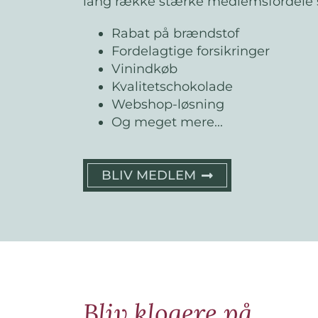
lang række stærke medlemsfordele 
Rabat på brændstof
Fordelagtige forsikringer
Vinindkøb
Kvalitetschokolade
Webshop-løsning
Og meget mere...
BLIV MEDLEM
Bliv klogere på...