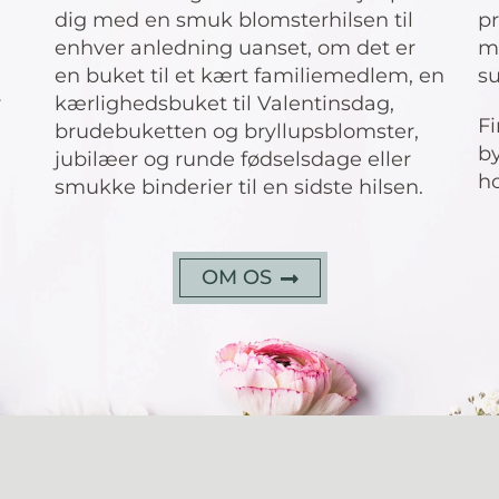
dig med en smuk blomsterhilsen til
pr
enhver anledning uanset, om det er
me
en buket til et kært familiemedlem, en
s
r
kærlighedsbuket til Valentinsdag,
Fi
brudebuketten og bryllupsblomster,
by
jubilæer og runde fødselsdage eller
ho
smukke binderier til en sidste hilsen.
OM OS