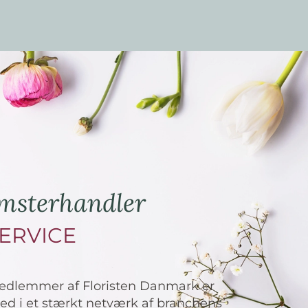
lomsterhandler
ERVICE
edlemmer af Floristen Danmark er
d i et stærkt netværk af branchens