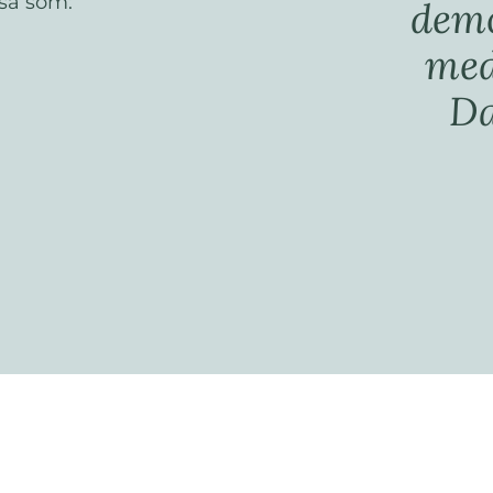
så som:
demo
med
Da