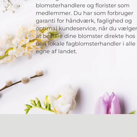
blomsterhandlere og florister som
medlemmer. Du har som forbruger
garanti for håndværk, faglighed og
optimal kundeservice, når du vælge
at bestille dine blomster direkte hos
den lokale fagblomsterhandler i alle
egne af landet.