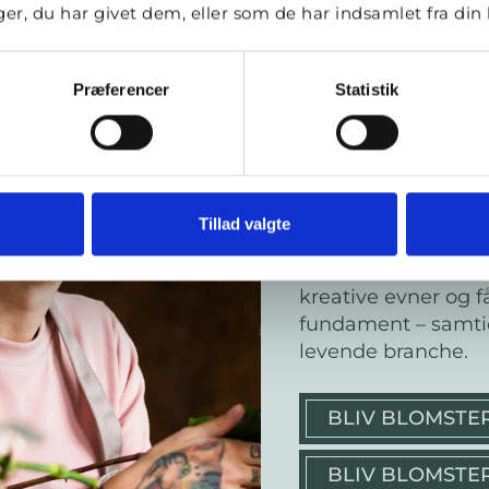
r, du har givet dem, eller som de har indsamlet fra din b
Præferencer
Statistik
Uddannelse
Vil du arbejde med 
Tillad valgte
mennesker i hverd
floristfaget giver d
kreative evner og 
fundament – samtid
levende branche.
BLIV BLOMST
BLIV BLOMSTE