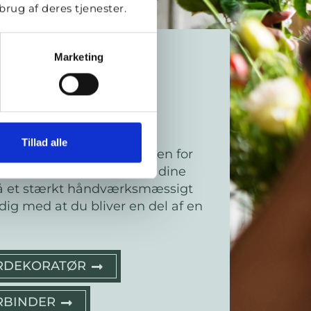
rug af deres tjenester.
Marketing
r i blomster
blomster, kreativitet og
Tillad alle
agen? En uddannelse inden for
ig mulighed for at udvikle dine
få et stærkt håndværksmæssigt
ig med at du bliver en del af en
ERDEKORATØR
RBINDER