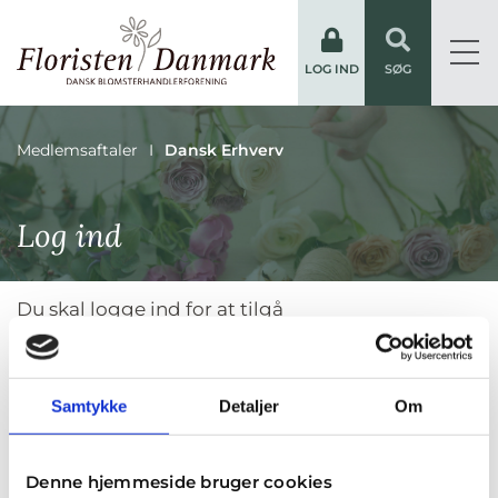
LOG IND
SØG
Medlemsaftaler
Dansk Erhverv
Log ind
Du skal logge ind for at tilgå
medlemsinformationerne.
Samtykke
Detaljer
Om
Brugernavn
Denne hjemmeside bruger cookies