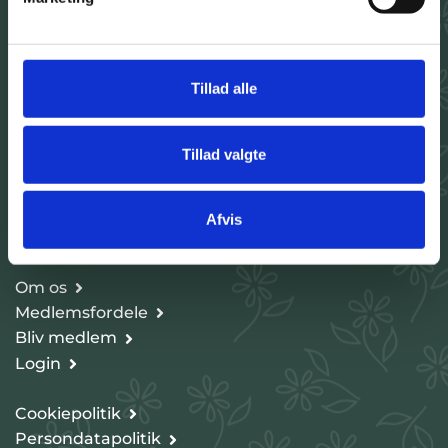
Telefon:
+45 31 100 404
E-mail:
Tillad alle
info@floristendanmark.dk
FØLG OS
Tillad valgte
Afvis
SE OGSÅ
Om os
Medlemsfordele
Bliv medlem
Login
Cookiepolitik
Persondatapolitik