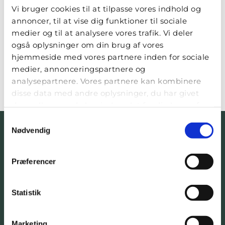
Kodeord
Vi bruger cookies til at tilpasse vores indhold og
annoncer, til at vise dig funktioner til sociale
medier og til at analysere vores trafik. Vi deler
Har du glemt dit kodeord?
også oplysninger om din brug af vores
hjemmeside med vores partnere inden for sociale
medier, annonceringspartnere og
LOGIN
analysepartnere. Vores partnere kan kombinere
disse data med andre oplysninger, du har givet
dem, eller som de har indsamlet fra din brug af
deres tjenester.
Samtykkevalg
Nødvendig
Præferencer
Statistik
KONTAKT
Floristen Danmark
Marketing